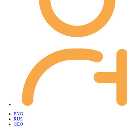
ENG
RUS
GEO