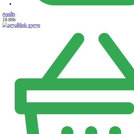
ტვიში
18.80
b