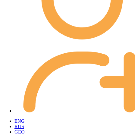
ENG
RUS
GEO