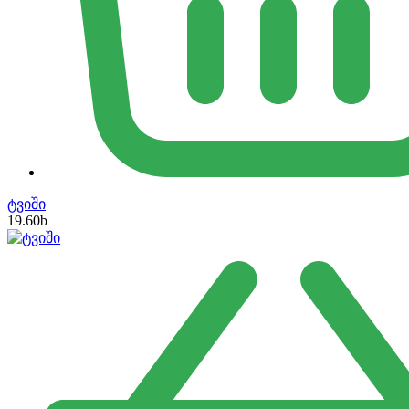
ტვიში
19.60
b