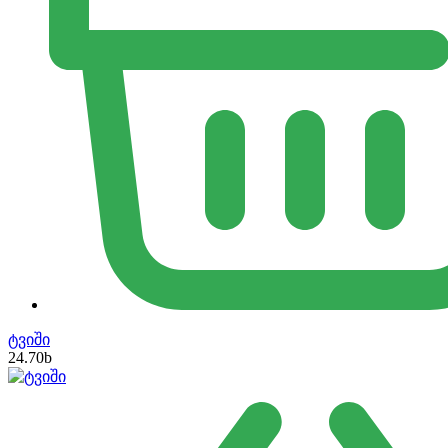
ტვიში
24.70
b