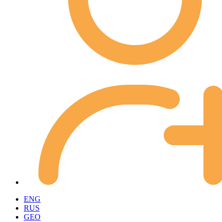
ENG
RUS
GEO