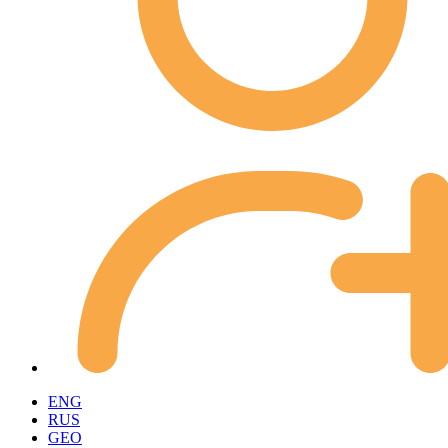
ENG
RUS
GEO