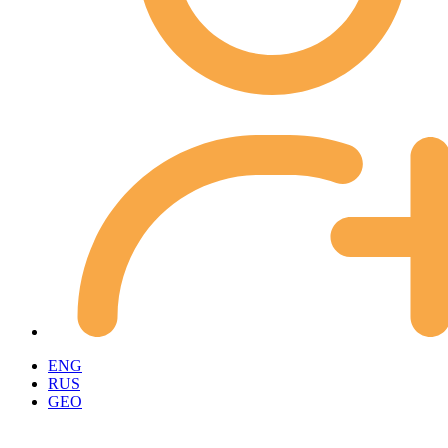
ENG
RUS
GEO