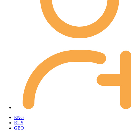
ENG
RUS
GEO