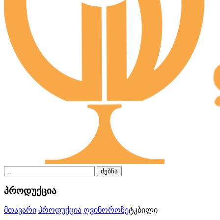
ძებნა
პროდუქცია
მთავარი
პროდუქცია
ღვინო
როზე
ტკბილი