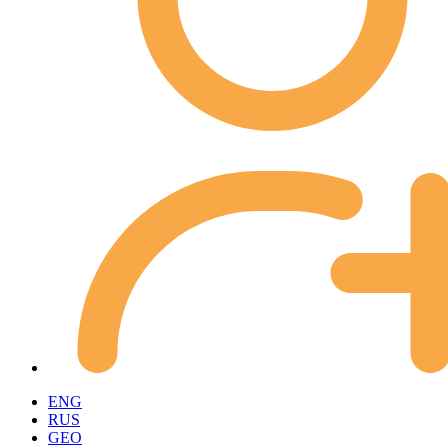
ENG
RUS
GEO