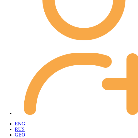
ENG
RUS
GEO