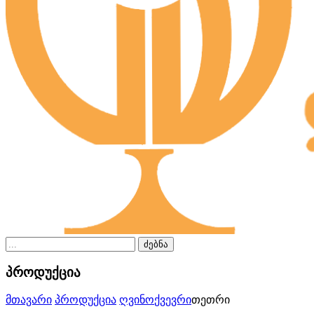
ძებნა
პროდუქცია
მთავარი
პროდუქცია
ღვინო
ქვევრი
თეთრი