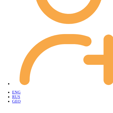
ENG
RUS
GEO